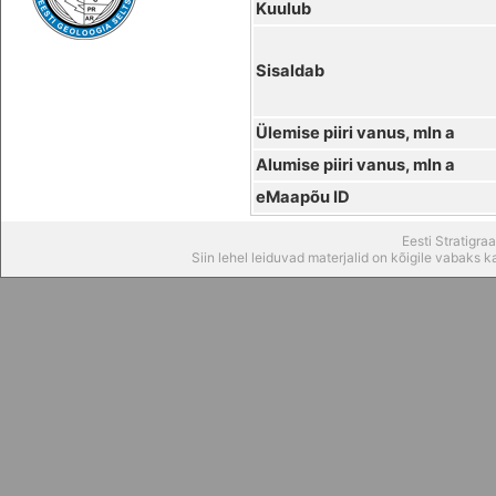
Kuulub
Sisaldab
Ülemise piiri vanus, mln a
Alumise piiri vanus, mln a
eMaapõu ID
Eesti Stratigr
Siin lehel leiduvad materjalid on kõigile vabaks 