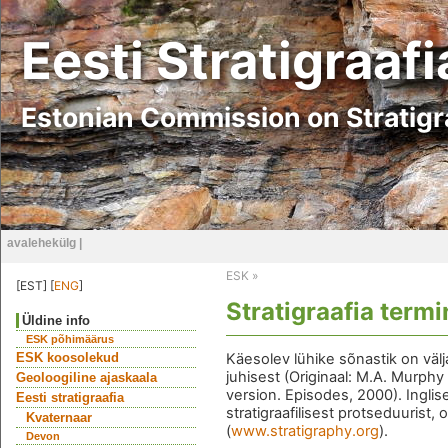
Eesti Stratigraaf
Estonian Commission on Stratig
avalehekülg
|
ESK
»
[EST] [
ENG
]
Stratigraafia term
Üldine info
ESK põhimäärus
ESK koosolekud
Käesolev lühike sõnastik on välj
juhisest (Originaal: M.A. Murphy
Geoloogiline ajaskaala
version. Episodes, 2000). Inglise
Eesti stratigraafia
stratigraafilisest protseduurist
Kvaternaar
(
www.stratigraphy.org
).
Devon