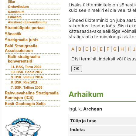
Silur
Lisaks üldterminitele on sõnasti
Ordoviitsium
kuid see nimekiri ei ole veel täie
Kambrium
Ediacara
Siinsed üldterminid on juba aast
Aluskord (Eelkambrium)
rakendust teadustöös. Siiski ei 
Stratotüüpide portaal
kättesaadavaks eelkõige võimal
Sõnastik
stratigraafia terminoloogia alal o
Stratigraafia juhis
Balti Stratigraafia
A
|
B
|
C
|
D
|
E
|
F
|
G
|
H
|
I
|
J
Assotsiatsioon
Balti stratigraafia
Otsi terminit, indeksit või üks
konverentsid
11. BSK, Tartu 2024
10. BSK, Poola 2017
9. BSK, Vilnius 2014
8. BSK, Riia 2011
7. BSK, Tallinn 2008
Arhaikum
Rahvusvaheline Stratigraafia
Komisjon (ICS)
Eesti Geoloogia Selts
ingl. k.
Archean
Tüüp ja tase
Indeks