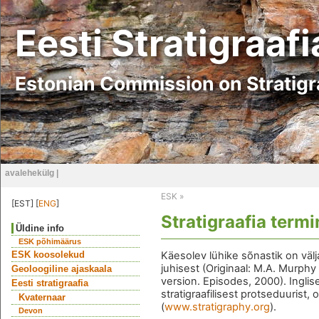
Eesti Stratigraaf
Estonian Commission on Stratig
avalehekülg
|
ESK
»
[EST] [
ENG
]
Stratigraafia term
Üldine info
ESK põhimäärus
ESK koosolekud
Käesolev lühike sõnastik on välj
juhisest (Originaal: M.A. Murphy
Geoloogiline ajaskaala
version. Episodes, 2000). Inglise
Eesti stratigraafia
stratigraafilisest protseduurist
Kvaternaar
(
www.stratigraphy.org
).
Devon