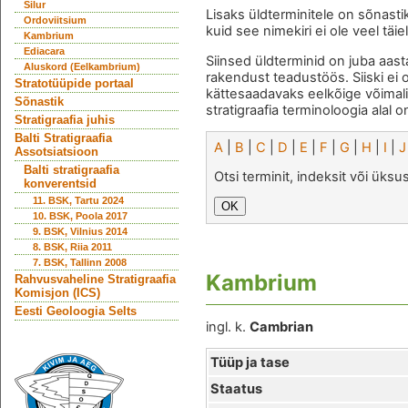
Silur
Lisaks üldterminitele on sõnasti
Ordoviitsium
kuid see nimekiri ei ole veel täie
Kambrium
Ediacara
Siinsed üldterminid on juba aast
Aluskord (Eelkambrium)
rakendust teadustöös. Siiski ei 
Stratotüüpide portaal
kättesaadavaks eelkõige võimal
Sõnastik
stratigraafia terminoloogia alal o
Stratigraafia juhis
Balti Stratigraafia
A
|
B
|
C
|
D
|
E
|
F
|
G
|
H
|
I
|
J
Assotsiatsioon
Balti stratigraafia
Otsi terminit, indeksit või üks
konverentsid
11. BSK, Tartu 2024
10. BSK, Poola 2017
9. BSK, Vilnius 2014
8. BSK, Riia 2011
7. BSK, Tallinn 2008
Kambrium
Rahvusvaheline Stratigraafia
Komisjon (ICS)
Eesti Geoloogia Selts
ingl. k.
Cambrian
Tüüp ja tase
Staatus