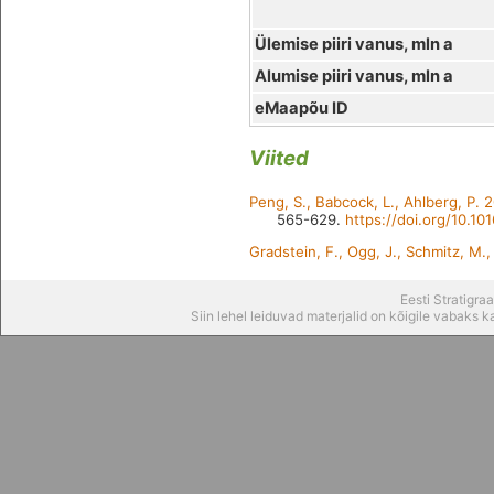
Ülemise piiri vanus, mln a
Alumise piiri vanus, mln a
eMaapõu ID
Viited
Peng, S., Babcock, L., Ahlberg, P. 
565-629.
https://doi.org/10.1
Gradstein, F., Ogg, J., Schmitz, M.
Eesti Stratigr
Siin lehel leiduvad materjalid on kõigile vabaks 