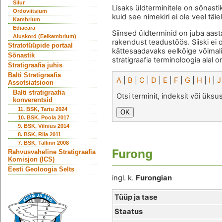
Silur
Lisaks üldterminitele on sõnasti
Ordoviitsium
kuid see nimekiri ei ole veel täie
Kambrium
Ediacara
Siinsed üldterminid on juba aast
Aluskord (Eelkambrium)
rakendust teadustöös. Siiski ei 
Stratotüüpide portaal
kättesaadavaks eelkõige võimal
Sõnastik
stratigraafia terminoloogia alal o
Stratigraafia juhis
Balti Stratigraafia
A
|
B
|
C
|
D
|
E
|
F
|
G
|
H
|
I
|
J
Assotsiatsioon
Balti stratigraafia
Otsi terminit, indeksit või üks
konverentsid
11. BSK, Tartu 2024
10. BSK, Poola 2017
9. BSK, Vilnius 2014
8. BSK, Riia 2011
7. BSK, Tallinn 2008
Furong
Rahvusvaheline Stratigraafia
Komisjon (ICS)
Eesti Geoloogia Selts
ingl. k.
Furongian
Tüüp ja tase
Staatus