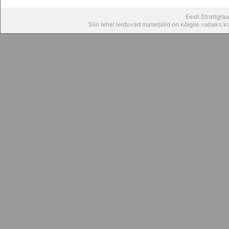
Eesti Stratigr
Siin lehel leiduvad materjalid on kõigile vabaks 