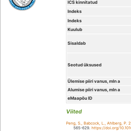
ICS kinnitatud
Indeks
Indeks
Kuulub
Sisaldab
Seotud üksused
Ülemise piiri vanus, mln a
Alumise piiri vanus, mln a
eMaapõu ID
Viited
Peng, S., Babcock, L., Ahlberg, P. 
565-629.
https://doi.org/10.1