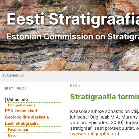
Eesti Stratigraaf
Estonian Commission on Stratig
avalehekülg
|
ESK
»
[EST] [
ENG
]
Stratigraafia term
Üldine info
ESK põhimäärus
ESK koosolekud
Käesolev lühike sõnastik on välj
juhisest (Originaal: M.A. Murphy
Geoloogiline ajaskaala
version. Episodes, 2000). Inglise
Eesti stratigraafia
stratigraafilisest protseduurist
Kvaternaar
(
www.stratigraphy.org
).
Devon