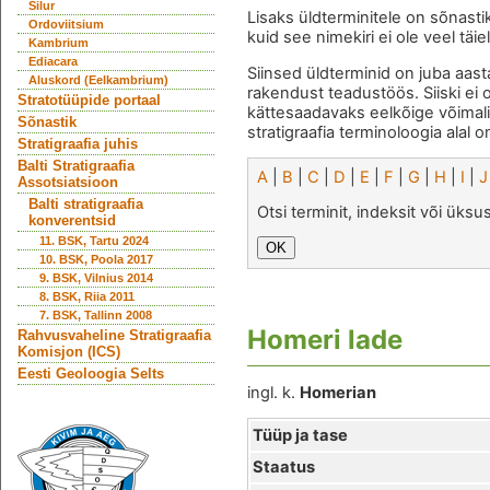
Silur
Lisaks üldterminitele on sõnasti
Ordoviitsium
kuid see nimekiri ei ole veel täie
Kambrium
Ediacara
Siinsed üldterminid on juba aast
Aluskord (Eelkambrium)
rakendust teadustöös. Siiski ei 
Stratotüüpide portaal
kättesaadavaks eelkõige võimal
Sõnastik
stratigraafia terminoloogia alal o
Stratigraafia juhis
Balti Stratigraafia
A
|
B
|
C
|
D
|
E
|
F
|
G
|
H
|
I
|
J
Assotsiatsioon
Balti stratigraafia
Otsi terminit, indeksit või üks
konverentsid
11. BSK, Tartu 2024
10. BSK, Poola 2017
9. BSK, Vilnius 2014
8. BSK, Riia 2011
7. BSK, Tallinn 2008
Homeri lade
Rahvusvaheline Stratigraafia
Komisjon (ICS)
Eesti Geoloogia Selts
ingl. k.
Homerian
Tüüp ja tase
Staatus