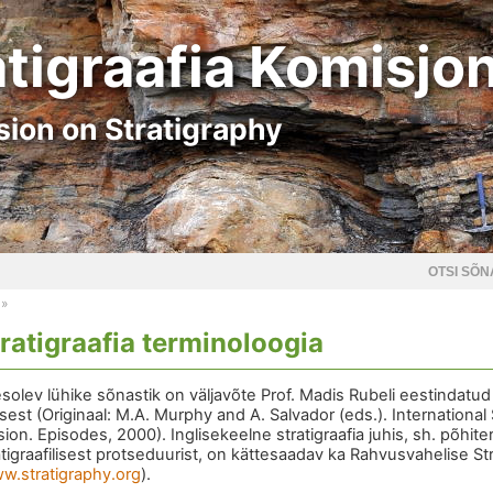
atigraafia Komisjo
ion on Stratigraphy
OTSI SÕN
»
ratigraafia terminoloogia
solev lühike sõnastik on väljavõte Prof. Madis Rubeli eestindatud 
isest (Originaal: M.A. Murphy and A. Salvador (eds.). International
sion. Episodes, 2000). Inglisekeelne stratigraafia juhis, sh. põhit
atigraafilisest protseduurist, on kättesaadav ka Rahvusvahelise St
w.stratigraphy.org
).