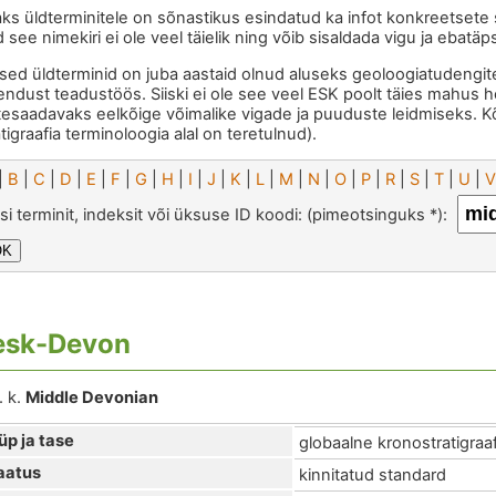
aks üldterminitele on sõnastikus esindatud ka infot konkreetsete s
d see nimekiri ei ole veel täielik ning võib sisaldada vigu ja ebatäp
nsed üldterminid on juba aastaid olnud aluseks geoloogiatudengite
endust teadustöös. Siiski ei ole see veel ESK poolt täies mahus h
tesaadavaks eelkõige võimalike vigade ja puuduste leidmiseks. 
atigraafia terminoloogia alal on teretulnud).
|
B
|
C
|
D
|
E
|
F
|
G
|
H
|
I
|
J
|
K
|
L
|
M
|
N
|
O
|
P
|
R
|
S
|
T
|
U
|
V
si terminit, indeksit või üksuse ID koodi: (pimeotsinguks *):
esk-Devon
. k.
Middle Devonian
üp ja tase
globaalne kronostratigraaf
aatus
kinnitatud standard