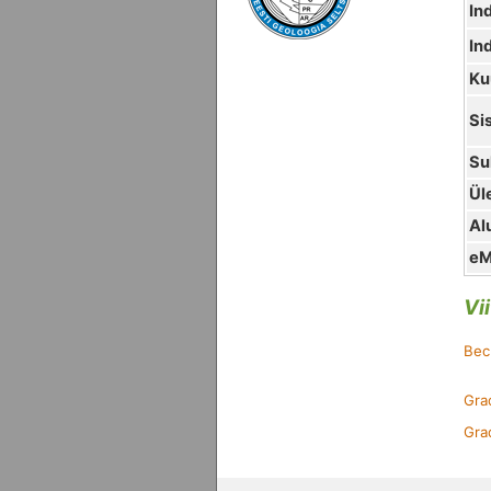
In
In
Ku
Si
Su
Ül
Al
eM
Vi
Beck
Grad
Grad