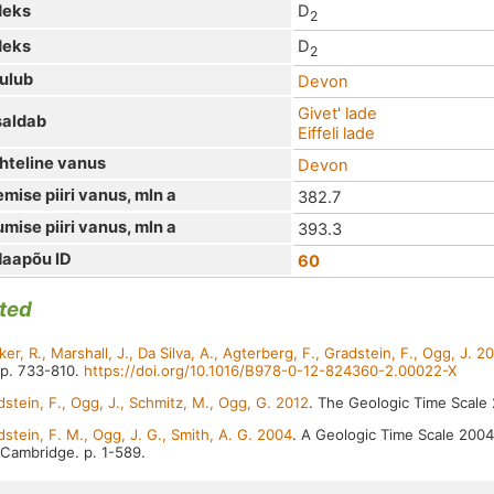
D
deks
2
D
deks
2
ulub
Devon
Givet' lade
saldab
Eiffeli lade
hteline vanus
Devon
emise piiri vanus, mln a
382.7
umise piiri vanus, mln a
393.3
aapõu ID
60
ited
er, R., Marshall, J., Da Silva, A., Agterberg, F., Gradstein, F., Ogg, J. 2
p. 733-810.
https://doi.org/10.1016/B978-0-12-824360-2.00022-X
stein, F., Ogg, J., Schmitz, M., Ogg, G. 2012
. The Geologic Time Scale 2
stein, F. M., Ogg, J. G., Smith, A. G. 2004
. A Geologic Time Scale 2004
Cambridge. p. 1-589.