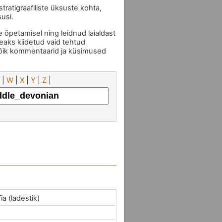
tratigraafiliste üksuste kohta,
susi.
 õpetamisel ning leidnud laialdast
eaks kiidetud vaid tehtud
Kõik kommentaarid ja küsimused
|
W
|
X
|
Y
|
Z
|
ia (ladestik)