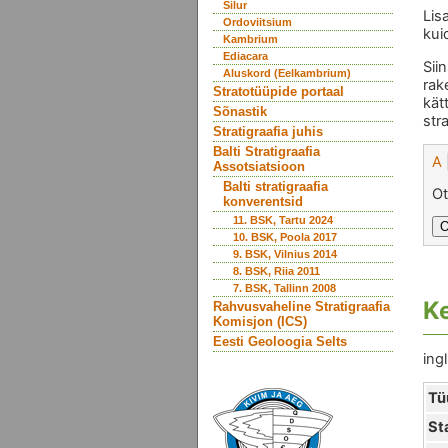
Silur
Lis
Ordoviitsium
kui
Kambrium
Ediacara
Sii
Aluskord (Eelkambrium)
rak
Stratotüüpide portaal
kät
Sõnastik
str
Stratigraafia juhis
Balti Stratigraafia
A
Assotsiatsioon
Balti stratigraafia
Ot
konverentsid
11. BSK, Tartu 2024
10. BSK, Poola 2017
9. BSK, Vilnius 2014
8. BSK, Riia 2011
7. BSK, Tallinn 2008
K
Rahvusvaheline Stratigraafia
Komisjon (ICS)
Eesti Geoloogia Selts
ingl
Tü
St