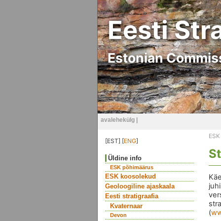
Eesti Str
Estonian Commiss
avalehekülg
|
ESK
[EST] [
ENG
]
St
Üldine info
ESK põhimäärus
ESK koosolekud
Käe
juh
Geoloogiline ajaskaala
ver
Eesti stratigraafia
str
Kvaternaar
(
ww
Devon