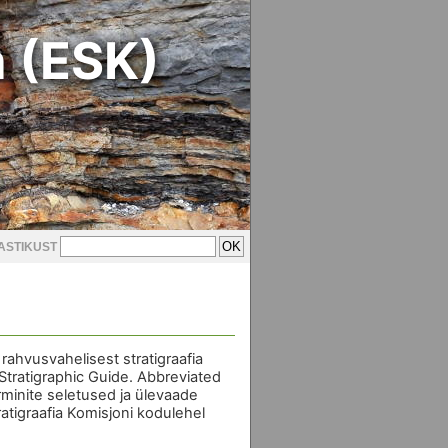
n (ESK)
ASTIKUST
rahvusvahelisest stratigraafia
 Stratigraphic Guide. Abbreviated
erminite seletused ja ülevaade
ratigraafia Komisjoni kodulehel