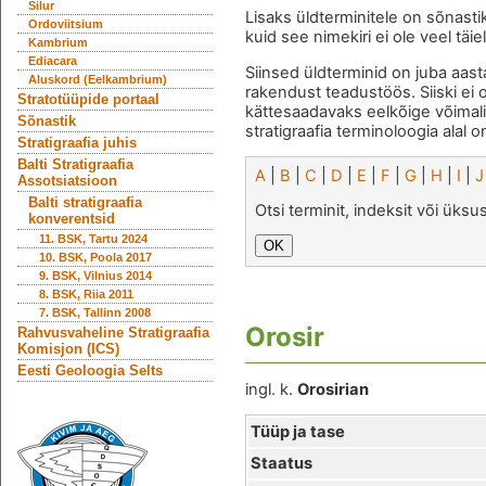
Silur
Lisaks üldterminitele on sõnasti
Ordoviitsium
kuid see nimekiri ei ole veel täie
Kambrium
Ediacara
Siinsed üldterminid on juba aast
Aluskord (Eelkambrium)
rakendust teadustöös. Siiski ei 
Stratotüüpide portaal
kättesaadavaks eelkõige võimal
Sõnastik
stratigraafia terminoloogia alal o
Stratigraafia juhis
Balti Stratigraafia
A
|
B
|
C
|
D
|
E
|
F
|
G
|
H
|
I
|
J
Assotsiatsioon
Balti stratigraafia
Otsi terminit, indeksit või üks
konverentsid
11. BSK, Tartu 2024
10. BSK, Poola 2017
9. BSK, Vilnius 2014
8. BSK, Riia 2011
7. BSK, Tallinn 2008
Orosir
Rahvusvaheline Stratigraafia
Komisjon (ICS)
Eesti Geoloogia Selts
ingl. k.
Orosirian
Tüüp ja tase
Staatus