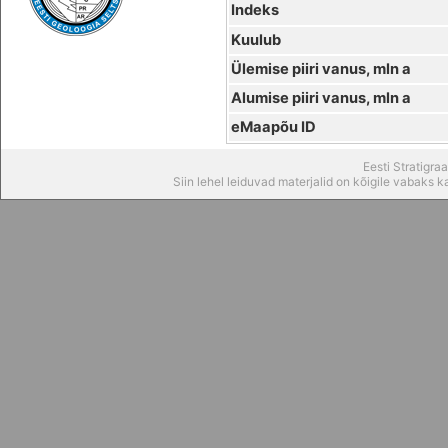
Indeks
Kuulub
Ülemise piiri vanus, mln a
Alumise piiri vanus, mln a
eMaapõu ID
Eesti Stratigr
Siin lehel leiduvad materjalid on kõigile vabaks 