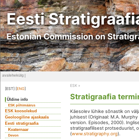
Eesti Stratigraaf
Estonian Commission on Stratig
avalehekülg
|
ESK
»
[EST] [
ENG
]
Stratigraafia term
Üldine info
ESK põhimäärus
ESK koosolekud
Käesolev lühike sõnastik on välj
juhisest (Originaal: M.A. Murphy
Geoloogiline ajaskaala
version. Episodes, 2000). Inglise
Eesti stratigraafia
stratigraafilisest protseduurist
Kvaternaar
(
www.stratigraphy.org
).
Devon