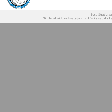
Eesti Stratigr
Siin lehel leiduvad materjalid on kõigile vabaks 