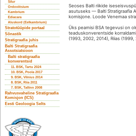
Silur
Seoses Balti riikide iseseisvu
Ordoviitsium
asutuseks — Balti Stratigraafia A
Kambrium
komisjone. Loode Venemaa strati
Ediacara
Aluskord (Eelkambrium)
Üks peamisi BSA tegevusi on oln
Stratotüüpide portaal
teaduskonverentside korraldamin
Sõnastik
(1993, 2002, 2014), Riias (1999, 
Stratigraafia juhis
Balti Stratigraafia
Assotsiatsioon
Balti stratigraafia
konverentsid
11. BSK, Tartu 2024
10. BSK, Poola 2017
9. BSK, Vilnius 2014
8. BSK, Riia 2011
7. BSK, Tallinn 2008
Rahvusvaheline Stratigraafia
Komisjon (ICS)
Eesti Geoloogia Selts