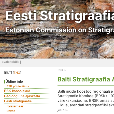
Eesti Stratigraaf
Estonian Commission on Stratig
avalehekülg
|
ESK
»
[EST] [
ENG
]
Balti Stratigraafia
Üldine info
ESK põhimäärus
ESK koosolekud
Balti riikide koostöö regionaalse 
Stratigraafia Komitee (BRSK). 19
Geoloogiline ajaskaala
väliekskursioone. BRSK omas suu
Eesti stratigraafia
Liidus, arendati stratigraafilis
Kvaternaar
jaoks.
Devon