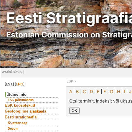
Eesti Stratigraaf
Estonian Commission on Stratig
avalehekülg
|
ESK
»
[EST] [
ENG
]
A
|
B
|
C
|
D
|
E
|
F
|
G
|
H
|
I
|
J
Üldine info
ESK põhimäärus
Otsi terminit, indeksit või üks
ESK koosolekud
Geoloogiline ajaskaala
Eesti stratigraafia
Kvaternaar
Devon