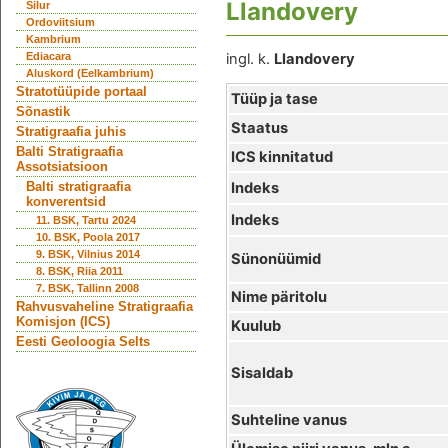
Llandovery
Silur
Ordoviitsium
Kambrium
Ediacara
ingl. k.
Llandovery
Aluskord (Eelkambrium)
Stratotüüpide portaal
Tüüp ja tase
Sõnastik
Staatus
Stratigraafia juhis
Balti Stratigraafia
ICS kinnitatud
Assotsiatsioon
Indeks
Balti stratigraafia
konverentsid
Indeks
11. BSK, Tartu 2024
10. BSK, Poola 2017
9. BSK, Vilnius 2014
Sünonüümid
8. BSK, Riia 2011
7. BSK, Tallinn 2008
Nime päritolu
Rahvusvaheline Stratigraafia
Komisjon (ICS)
Kuulub
Eesti Geoloogia Selts
Sisaldab
Suhteline vanus