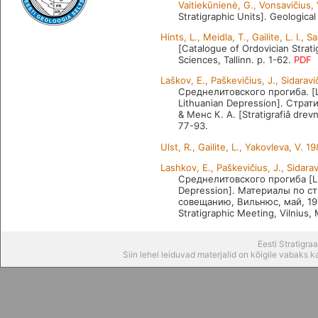
Vaitiekūnienė, G., Vonsavičius, 
Stratigraphic Units]. Geological
Hints, L., Meidla, T., Gailite, L. I., S
[Catalogue of Ordovician Strati
Sciences, Tallinn. p. 1-62.
PDF
Laškov, E., Paškevičius, J., Sidarav
Среднелитовского прогиба. [Lit
Lithuanian Depression]. Стр
& Менс К. А. [Stratigrafiâ drevn
77-93.
Ulst, R., Gailite, L., Yakovleva, V. 1
Lashkov, E., Paškevičius, J., Sidara
Среднелитовского прогиба [Lith
Depression]. Материалы по 
совещанию, Вильнюс, май, 1976)
Stratigraphic Meeting, Vilnius,
Eesti Stratigr
Siin lehel leiduvad materjalid on kõigile vabaks 