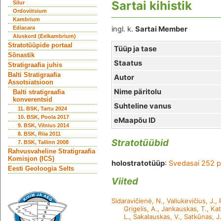
Sartai kihistik
Silur
Ordoviitsium
Kambrium
Ediacara
ingl. k.
Sartai Member
Aluskord (Eelkambrium)
Stratotüüpide portaal
Tüüp ja tase
Sõnastik
Staatus
Stratigraafia juhis
Balti Stratigraafia
Autor
Assotsiatsioon
Nime päritolu
Balti stratigraafia
konverentsid
Suhteline vanus
11. BSK, Tartu 2024
10. BSK, Poola 2017
eMaapõu ID
9. BSK, Vilnius 2014
8. BSK, Riia 2011
Stratotüübid
7. BSK, Tallinn 2008
Rahvusvaheline Stratigraafia
Komisjon (ICS)
holostratotüüp
:
Svedasai 252 
Eesti Geoloogia Selts
Viited
Sidaravičienė, N., Valiukevičius, J., 
Grigelis, A., Jankauskas, T., Ka
L., Sakalauskas, V., Satkūnas, J.,