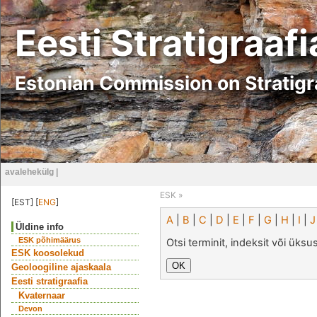
Eesti Stratigraaf
Estonian Commission on Stratig
avalehekülg
|
ESK
»
[EST] [
ENG
]
A
|
B
|
C
|
D
|
E
|
F
|
G
|
H
|
I
|
J
Üldine info
ESK põhimäärus
Otsi terminit, indeksit või üks
ESK koosolekud
Geoloogiline ajaskaala
Eesti stratigraafia
Kvaternaar
Devon