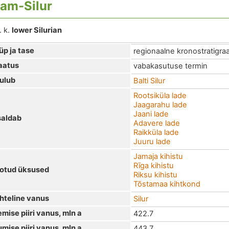
lam-Silur
. k.
lower Silurian
üp ja tase
regionaalne kronostratigraaf
aatus
vabakasutuse termin
ulub
Balti Silur
Rootsiküla lade
Jaagarahu lade
Jaani lade
saldab
Adavere lade
Raikküla lade
Juuru lade
Jamaja kihistu
Rīga kihistu
otud üksused
Riksu kihistu
Tõstamaa kihtkond
hteline vanus
Silur
emise piiri vanus, mln a
422.7
umise piiri vanus, mln a
443.7