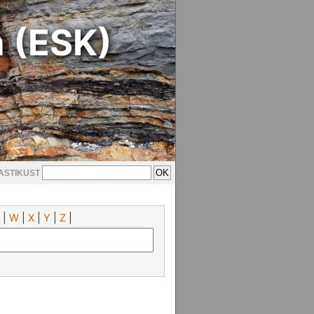
n (ESK)
ASTIKUST
|
W
|
X
|
Y
|
Z
|