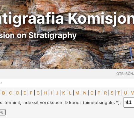
atigraafia Komisjo
ion on Stratigraphy
OTSI SÕN
»
|
B
|
C
|
D
|
E
|
F
|
G
|
H
|
I
|
J
|
K
|
L
|
M
|
N
|
O
|
P
|
R
|
S
|
T
|
U
|
V
si terminit, indeksit või üksuse ID koodi: (pimeotsinguks *):