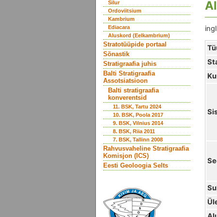
A
Silur
Ordoviitsium
Kambrium
Ediacara
ingl
Aluskord (Eelkambrium)
Stratotüüpide portaal
Tü
Sõnastik
St
Stratigraafia juhis
Balti Stratigraafia
Ku
Assotsiatsioon
Balti stratigraafia
konverentsid
11. BSK, Tartu 2024
Si
10. BSK, Poola 2017
9. BSK, Vilnius 2014
8. BSK, Riia 2011
7. BSK, Tallinn 2008
Rahvusvaheline Stratigraafia
Komisjon (ICS)
Se
Eesti Geoloogia Selts
Su
Ül
Al