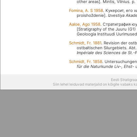
other areas]. Mintis, Vilnius. p.
Fomina, A. S 1958
. Kукерсит, его 
proishoždenie].
Izvestiya Akad
Aaloe, Ago 1958
. Стратиграфия юу
[Stratigraphy of the Juuru (G1
Geoloogia Instituudi Uurimused II
Schmidt, Fr. 1881
. Revision der ost
ostbaltischen Silurgebiets. Abt
Impériale des Sciences de St.-
Schmidt, Fr. 1858
. Untersuchungen 
für die Naturkunde Liv-, Ehst-
Eesti Stratigr
Siin lehel leiduvad materjalid on kõigile vabaks 