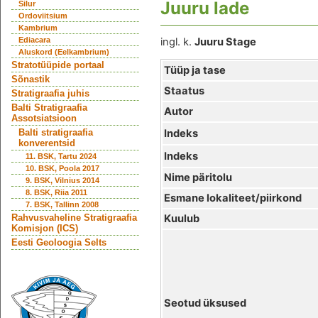
Juuru lade
Silur
Ordoviitsium
Kambrium
Ediacara
ingl. k.
Juuru Stage
Aluskord (Eelkambrium)
Stratotüüpide portaal
Tüüp ja tase
Sõnastik
Staatus
Stratigraafia juhis
Balti Stratigraafia
Autor
Assotsiatsioon
Indeks
Balti stratigraafia
konverentsid
Indeks
11. BSK, Tartu 2024
10. BSK, Poola 2017
Nime päritolu
9. BSK, Vilnius 2014
8. BSK, Riia 2011
Esmane lokaliteet/piirkond
7. BSK, Tallinn 2008
Kuulub
Rahvusvaheline Stratigraafia
Komisjon (ICS)
Eesti Geoloogia Selts
Seotud üksused