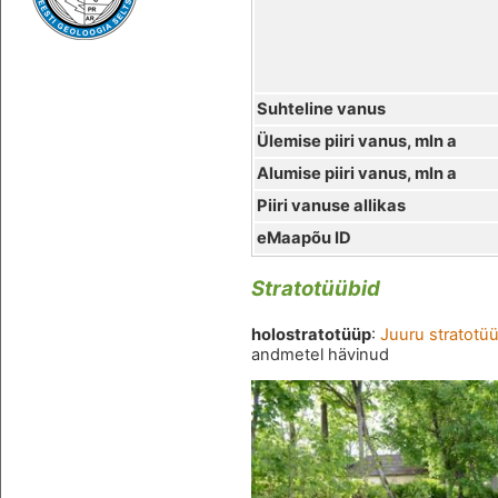
Suhteline vanus
Ülemise piiri vanus, mln a
Alumise piiri vanus, mln a
Piiri vanuse allikas
eMaapõu ID
Stratotüübid
holostratotüüp
:
Juuru stratotü
andmetel hävinud