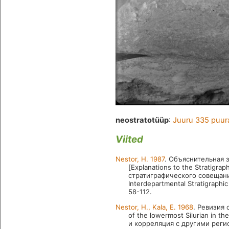
neostratotüüp
:
Juuru 335 puur
Viited
Nestor, H. 1987
. Объяснительная 
[Explanations to the Stratigr
стратиграфического совещани
Interdepartmental Stratigraphic
58-112.
Nestor, H., Kala, E. 1968
. Ревизия 
of the lowermost Silurian in 
и корреляция с другими региона