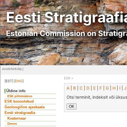
Eesti Stratigraaf
Estonian Commission on Stratig
avalehekülg
|
ESK
»
[EST] [
ENG
]
A
|
B
|
C
|
D
|
E
|
F
|
G
|
H
|
I
|
J
Üldine info
ESK põhimäärus
Otsi terminit, indeksit või üks
ESK koosolekud
Geoloogiline ajaskaala
Eesti stratigraafia
Kvaternaar
Devon